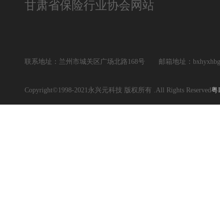
甘肃省保险行业协会网站
联系地址：兰州市城关区广场北路168号
邮箱地址：bxhyxhbgs
Copyright©1998-2021永兴元科技 版权所有 .All Rights Reserved
粤I