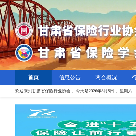
首页
信息公告
两会概况
欢迎来到
甘肃省保险行业协会
， 今天是
2026
年
8
月
8
日，
星期六
两会概况
2026年7·8全国保险公众
会员单位